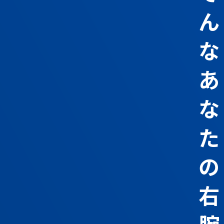
ん
な
あ
な
た
の
右
腕