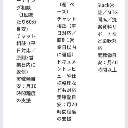
ーティン
（週1ペ
Slack常
グ相談
ース）
駐／MTG
（1回あ
チャット
同席／提
たり60分
相談（平
案資料サ
目安）
日対応／
ポートな
チャット
原則1営
ど柔軟対
相談（平
業日以内
応
日対応／
に返信）
実稼働目
原則3営
ドキュメ
安：月40
業日内に
ントレビ
時間以上
返信）
ューや仕
実稼働目
様整理な
安：月10
ども対応
時間程度
実稼働目
の支援
安：月20
時間程度
の支援