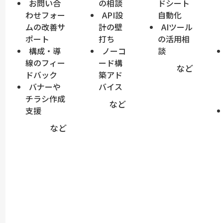
お問い合
の相談
ドシート
わせフォー
API設
自動化
ムの改善サ
計の壁
AIツール
ポート
打ち
の活用相
構成・導
ノーコ
談
線のフィー
ード構
など
ドバック
築アド
バナーや
バイス
チラシ作成
など
支援
など