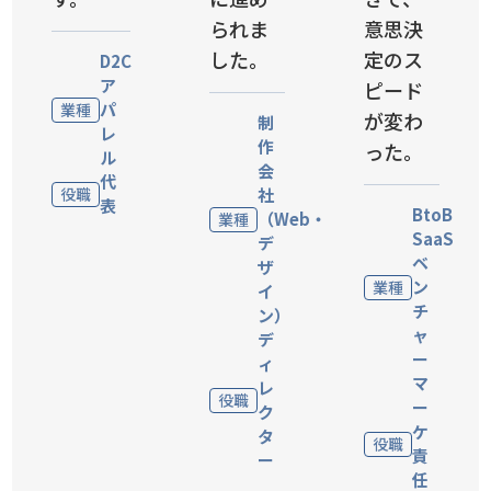
られま
意思決
した。
定のス
D2C
ア
ピード
パ
業種
が変わ
制
レ
作
った。
ル
会
代
役職
社
表
BtoB
（Web・
業種
SaaS
デ
ベ
ザ
ン
業種
イ
チ
ン）
ャ
デ
ー
ィ
マ
レ
役職
ー
ク
ケ
タ
役職
責
ー
任