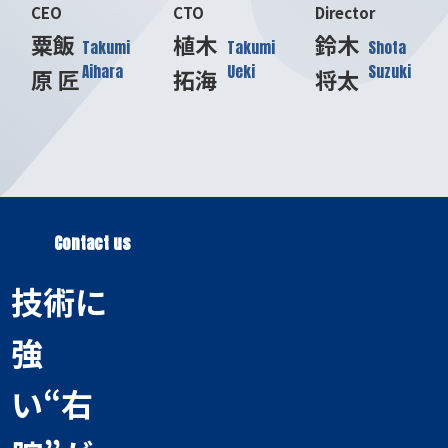
CEO
CTO
Director
粟飯
植木
鈴木
Takumi
Takumi
Shota
Aihara
Ueki
Suzuki
原 匠
拓海
将太
Contact us
技術に
強
い“右