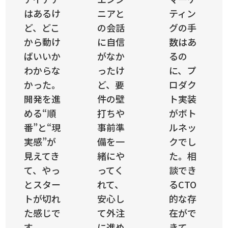
はあるけ
ニアと
ティン
ど、どこ
の会話
グの手
から動け
に自信
数はあ
ばいいか
がなか
るの
わからな
ったけ
に、プ
かった。
ど、要
ロダク
開発を進
件の壁
ト実装
める“順
打ちや
がボト
番”と“現
事前準
ルネッ
実感”が
備を一
クでし
見えてき
緒にや
た。相
て、やっ
ってく
談でき
とスター
れて、
るCTO
トが切れ
安心し
的な存
た感じで
て外注
在がで
す。
に進め
きて、