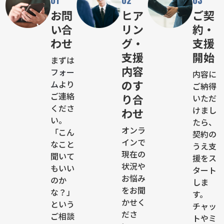
01
02
03
お問
ヒア
ご契
い合
リン
約・
わせ
グ・
支援
支援
開始
まずは
内容
フォー
内容に
のす
ム
より
ご納得
ご連絡
り合
いただ
くださ
けまし
わせ
い。
たら、
オンラ
「こん
契約の
インで
なこと
うえ支
現在の
聞いて
援をス
状況や
もいい
タート
お悩み
のか
しま
をお聞
な？」
す。
かせく
という
チャッ
ださ
ご相談
トやミ