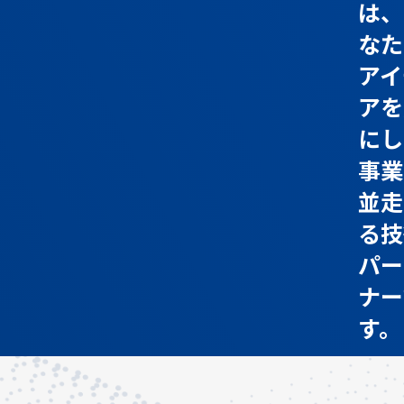
は、
なた
アイ
アを
にし
事業
並走
る技
パー
ナー
す。