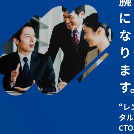
に
な
り
ま
す
“レ
タル
CTO