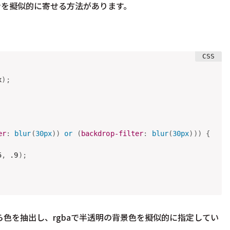
ンを擬似的に寄せる方法があります。
x
)
;
er
:
blur
(
30px
)
)
 or 
(
backdrop-filter
:
blur
(
30px
)
)
)
{
5
,
 .9
)
;
れた画像から色を抽出し、rgbaで半透明の背景色を擬似的に指定してい