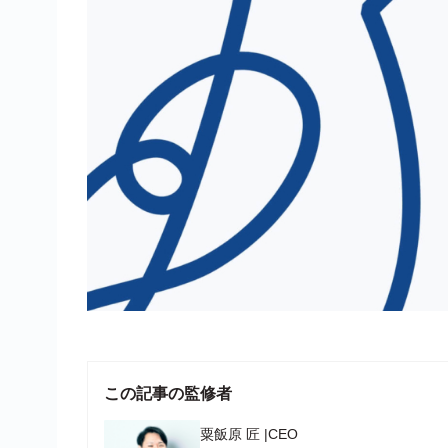
この記事の監修者
粟飯原 匠
|
CEO