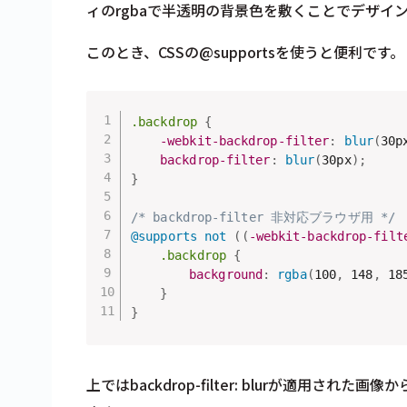
ィのrgbaで半透明の背景色を敷くことでデザイ
このとき、CSSの@supportsを使うと便利です。
.backdrop
{
-webkit-backdrop-filter
:
blur
(
30p
backdrop-filter
:
blur
(
30px
)
;
}
/* backdrop-filter 非対応ブラウザ用 */
@supports
 not 
(
(
-webkit-backdrop-filt
.backdrop
{
background
:
rgba
(
100
,
 148
,
 18
}
}
上ではbackdrop-filter: blurが適用さ