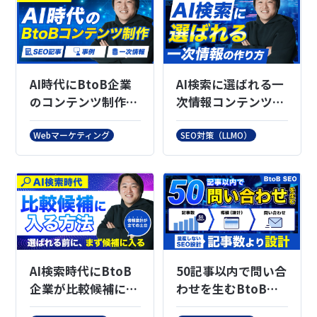
AI時代にBtoB企業
AI検索に選ばれる一
のコンテンツ制作は
次情報コンテンツの
どう変わるのか
作り方
Webマーケティング
SEO対策（LLMO）
AI検索時代にBtoB
50記事以内で問い合
企業が比較候補に入
わせを生むBtoB
る方法｜LLMO対策
SEO設計｜キーワー