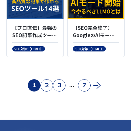
【プロ直伝】最強の
【SEO完全終了】
SEO記事作成ツール
GoogleのAIモード
14選
とは？これからやる
べきLLMOも紹介し
SEO対策（LLMO）
SEO対策（LLMO）
ます
1
2
3
…
7