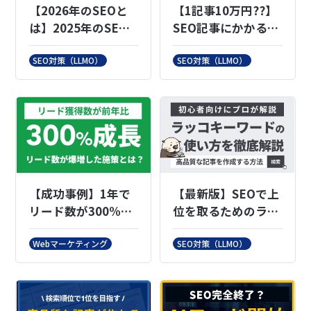
【2026年のSEOと
【1記事10万円??】
は】2025年のSEO
SEO記事にかかる費
動向から2026年の
用とは？｜費用別の
動きを予想する
特徴も徹底解説
SEO対策（LLMO）
SEO対策（LLMO）
【成功事例】1年で
【最新版】SEOで上
リード数が300%増
位を取るためのラッ
加したマーケティン
コキーワードの使い
グ施策を具体的に紹
方を徹底解説
Webマーケティング
SEO対策（LLMO）
介します