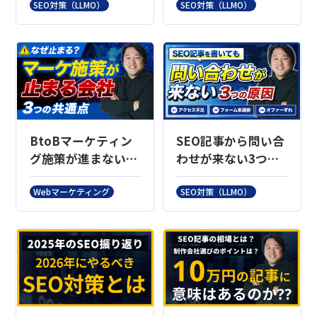
とサイト情報設計
ド選定とCV導線の作
SEO対策（LLMO）
SEO対策（LLMO）
り方
BtoBマーケティン
SEO記事から問い合
グ施策が進まない3
わせが来ない3つの
つの原因｜KPIと判
原因｜CVR・CTA・
断材料の作り方
EFOの改善方法
Webマーケティング
SEO対策（LLMO）