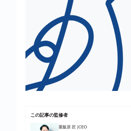
この記事の監修者
粟飯原 匠
|
CEO