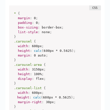
*
{
margin
:
 0
;
padding
:
 0
;
box-sizing
:
 border-box
;
list-style
:
 none
;
}
.carousel
{
width
:
 600px
;
height
:
calc
(
600px * 0.5625
)
;
margin
:
 0 auto
;
}
.carousel-area
{
width
:
 3150px
;
height
:
 100%
;
display
:
 flex
;
}
.carousel-list
{
width
:
 600px
;
　height
:
calc
(
600px * 0.5625
)
;
margin-right
:
 30px
;
}