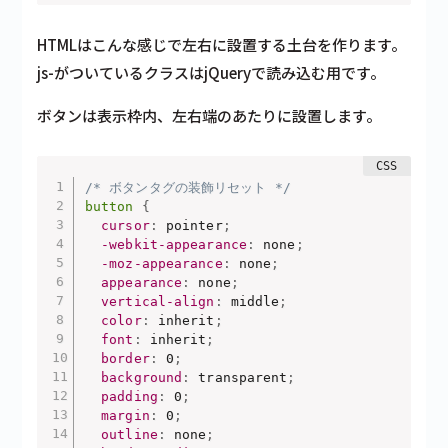
HTMLはこんな感じで左右に設置する土台を作ります。
js-がついているクラスはjQueryで読み込む用です。
ボタンは表示枠内、左右端のあたりに設置します。
/* ボタンタグの装飾リセット */
button
{
cursor
:
 pointer
;
-webkit-appearance
:
 none
;
-moz-appearance
:
 none
;
appearance
:
 none
;
vertical-align
:
 middle
;
color
:
 inherit
;
font
:
 inherit
;
border
:
 0
;
background
:
 transparent
;
padding
:
 0
;
margin
:
 0
;
outline
:
 none
;