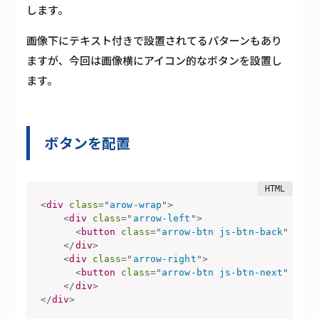
します。
画像下にテキスト付きで設置されてるパターンもあり
ますが、今回は画像横にアイコン的なボタンを設置し
ます。
ボタンを配置
<
div
class
=
"
arow-wrap
"
>
<
div
class
=
"
arrow-left
"
>
<
button
class
=
"
arrow-btn js-btn-back
"
type
</
div
>
<
div
class
=
"
arrow-right
"
>
<
button
class
=
"
arrow-btn js-btn-next
"
type
</
div
>
</
div
>