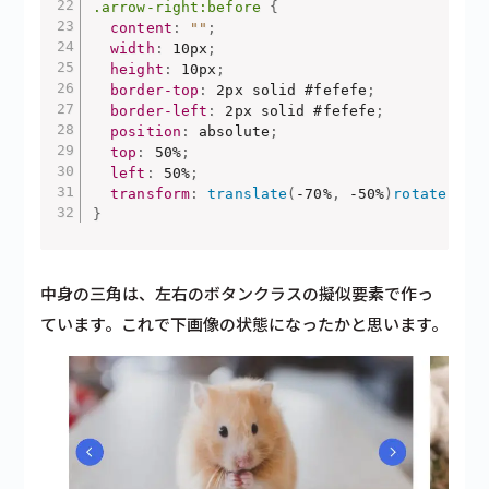
.arrow-right:before
{
content
:
""
;
width
:
 10px
;
height
:
 10px
;
border-top
:
 2px solid #fefefe
;
border-left
:
 2px solid #fefefe
;
position
:
 absolute
;
top
:
 50%
;
left
:
 50%
;
transform
:
translate
(
-70%
,
 -50%
)
rotate
(
135
}
中身の三角は、左右のボタンクラスの擬似要素で作っ
ています。これで下画像の状態になったかと思います。