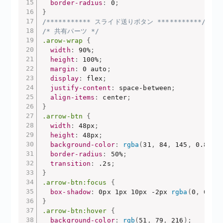
border-radius
:
 0
;
}
/*********** スライド送りボタン ***********/
/* 共有パーツ */
.arow-wrap
{
width
:
 90%
;
height
:
 100%
;
margin
:
 0 auto
;
display
:
 flex
;
justify-content
:
 space-between
;
align-items
:
 center
;
}
.arrow-btn
{
width
:
 48px
;
height
:
 48px
;
background-color
:
rgba
(
31
,
 84
,
 145
,
 0.804
)
border-radius
:
 50%
;
transition
:
 .2s
;
}
.arrow-btn:focus
{
box-shadow
:
 0px 1px 10px -2px 
rgba
(
0
,
 0
,
 0
}
.arrow-btn:hover
{
background-color
:
rgb
(
51
,
 79
,
 216
)
;