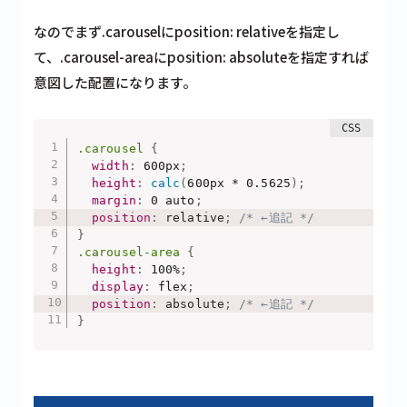
なのでまず.carouselにposition: relativeを指定し
て、.carousel-areaにposition: absoluteを指定すれば
意図した配置になります。
.carousel
{
width
:
 600px
;
height
:
calc
(
600px * 0.5625
)
;
margin
:
 0 auto
;
position
:
 relative
;
/* ←追記 */
}
.carousel-area
{
height
:
 100%
;
display
:
 flex
;
position
:
 absolute
;
/* ←追記 */
}