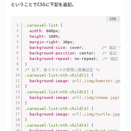
ということでCSSに下記を追記。
.carousel-list
{
width
:
 600px
;
height
:
 100%
;
margin-right
:
 30px
;
background-size
:
 cover
;
/* 追記 */
background-position
:
 center
;
/* 追記 */
background-repeat
:
 no-repeat
;
/* 追記 */
}
/* 以下、各スライドの背景に画像設定 */
.carousel-list:nth-child(1)
{
background-image
:
url(./img/hamster.jpg)
;
}
.carousel-list:nth-child(2)
{
background-image
:
url(./img/sheep.jpg)
;
}
.carousel-list:nth-child(3)
{
background-image
:
url(./img/turtle.jpg)
;
}
.carousel-list:nth-child(4)
{
background-image
:
url(./img/bird.jpg)
;