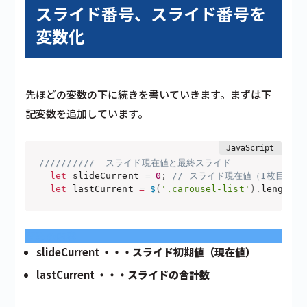
スライド番号、スライド番号を
変数化
先ほどの変数の下に続きを書いていきます。まずは下
記変数を追加しています。
//////////  スライド現在値と最終スライド
let
 slideCurrent 
=
0
;
// スライド現在値（1枚目の
let
 lastCurrent 
=
$
(
'.carousel-list'
)
.
length 
-
変数の内容
slideCurrent
・・・スライド初期値（現在値）
lastCurrent
・・・スライドの合計数