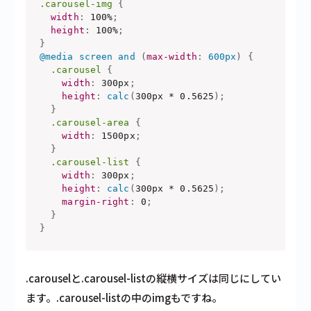
.carousel-img
{
width
:
 100%
;
height
:
 100%
;
}
@media
 screen and 
(
max-width
:
 600px
)
{
.carousel
{
width
:
 300px
;
height
:
calc
(
300px * 0.5625
)
;
}
.carousel-area
{
width
:
 1500px
;
}
.carousel-list
{
width
:
 300px
;
height
:
calc
(
300px * 0.5625
)
;
margin-right
:
 0
;
}
}
.carouselと.carousel-listの縦横サイズは同じにしてい
ます。.carousel-listの中のimgもですね。