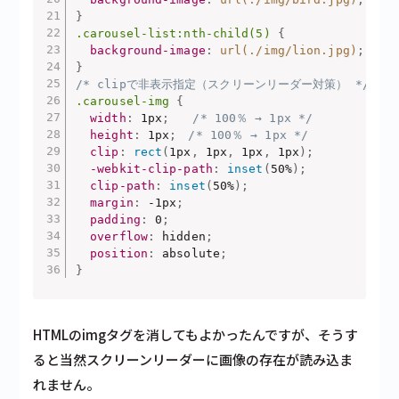
}
.carousel-list:nth-child(5)
{
background-image
:
url(./img/lion.jpg)
;
}
/* clipで非表示指定（スクリーンリーダー対策） */
.carousel-img
{
width
:
 1px
;
/* 100％ → 1px */
height
:
 1px
;
/* 100％ → 1px */
clip
:
rect
(
1px
,
 1px
,
 1px
,
 1px
)
;
-webkit-clip-path
:
inset
(
50%
)
;
clip-path
:
inset
(
50%
)
;
margin
:
 -1px
;
padding
:
 0
;
overflow
:
 hidden
;
position
:
 absolute
;
}
HTMLのimgタグを消してもよかったんですが、そうす
ると当然スクリーンリーダーに画像の存在が読み込ま
れません。