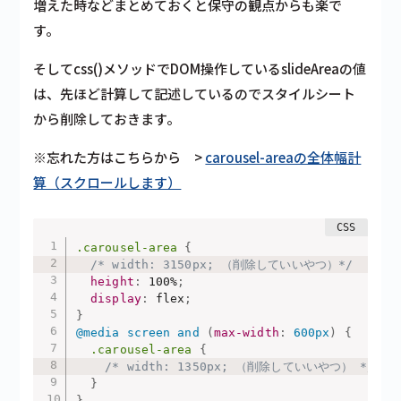
増えた時などまとめておくと保守の観点からも楽で
す。
そしてcss()メソッドでDOM操作しているslideAreaの値
は、先ほど計算して記述しているのでスタイルシート
から削除しておきます。
※忘れた方はこちらから >
carousel-areaの全体幅計
算（スクロールします）
.carousel-area
{
/* width: 3150px; （削除していいやつ）*/
height
:
 100%
;
display
:
 flex
;
}
@media
 screen and 
(
max-width
:
 600px
)
{
.carousel-area
{
/* width: 1350px; （削除していいやつ） */
}
}