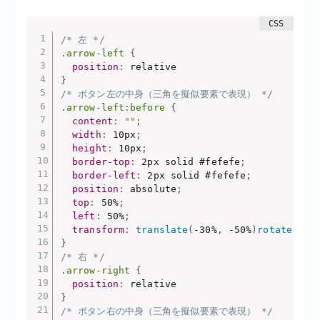
/* 左 */
.arrow-left
{
position
:
}
/* ボタン左の中身（三角を擬似要素で表現） */
.arrow-left:before
{
content
:
""
;
width
:
 10px
;
height
:
 10px
;
border-top
:
 2px solid #fefefe
;
border-left
:
 2px solid #fefefe
;
position
:
 absolute
;
top
:
 50%
;
left
:
 50%
;
transform
:
translate
(
-30%
,
 -50%
)
rotate
(
-45
}
/* 右 */
.arrow-right
{
position
:
}
/* ボタン右の中身（三角を擬似要素で表現） */