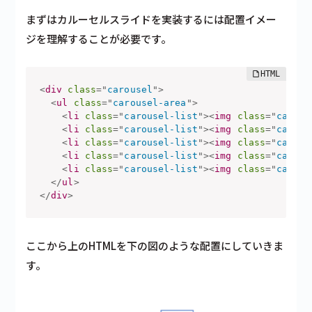
まずはカルーセルスライドを実装するには配置イメー
ジを理解することが必要です。
<
div
class
=
"
carousel
"
>
<
ul
class
=
"
carousel-area
"
>
<
li
class
=
"
carousel-list
"
>
<
img
class
=
"
carous
<
li
class
=
"
carousel-list
"
>
<
img
class
=
"
carous
<
li
class
=
"
carousel-list
"
>
<
img
class
=
"
carous
<
li
class
=
"
carousel-list
"
>
<
img
class
=
"
carous
<
li
class
=
"
carousel-list
"
>
<
img
class
=
"
carous
</
ul
>
</
div
>
ここから上のHTMLを下の図のような配置にしていきま
す。