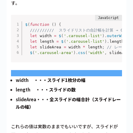
す。
$
(
function
(
)
{
//////////  スライドリストの合計幅を計算 → CSS
let
 width 
=
$
(
'.carousel-list'
)
.
outerWidth
let
 length 
=
$
(
'.carousel-list'
)
.
length
;
/
let
 slideArea 
=
 width 
*
 length
;
// レール全
$
(
'.carousel-area'
)
.
css
(
'width'
,
 slideArea
変数の内容
width
・・・スライド1枚分の幅
length
・・・スライドの数
slideArea
・・・全スライドの幅合計（スライドレー
ルの幅）
これらの値は実数のままでもいいですが、スライドが