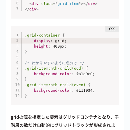
<
div
class
=
"
grid-item
"
>
</
div
>
</
div
>
.grid-container
{
display
:
 grid
;
height
:
 400px
;
}
/* わかりやすいように色分け */
.grid-item:nth-child(odd)
{
background-color
:
 #a1a9c0
;
}
.grid-item:nth-child(even)
{
background-color
:
 #111934
;
}
gridの値を指定した要素はグリッドコンテナとなり、子
階層の数だけ自動的にグリッドトラックが形成されま