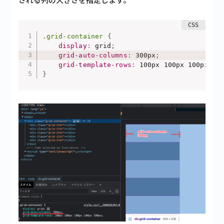
.grid-container
{
display
:
 grid
;
grid-auto-columns
:
 300px
;
grid-template-rows
:
 100px 100px 100px 10
}