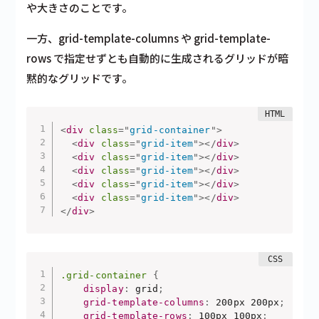
や大きさのことです。
一方、grid-template-columns や grid-template-
rows で指定せずとも自動的に生成されるグリッドが暗
黙的なグリッドです。
<
div
class
=
"
grid-container
"
>
<
div
class
=
"
grid-item
"
>
</
div
>
<
div
class
=
"
grid-item
"
>
</
div
>
<
div
class
=
"
grid-item
"
>
</
div
>
<
div
class
=
"
grid-item
"
>
</
div
>
<
div
class
=
"
grid-item
"
>
</
div
>
</
div
>
.grid-container
{
display
:
 grid
;
grid-template-columns
:
 200px 200px
;
grid-template-rows
:
 100px 100px
;