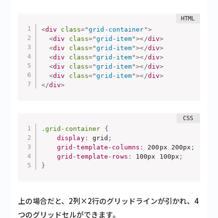
<
div
class
=
"
grid-container
"
>
<
div
class
=
"
grid-item
"
>
</
div
>
<
div
class
=
"
grid-item
"
>
</
div
>
<
div
class
=
"
grid-item
"
>
</
div
>
<
div
class
=
"
grid-item
"
>
</
div
>
<
div
class
=
"
grid-item
"
>
</
div
>
</
div
>
.grid-container
{
display
:
 grid
;
grid-template-columns
:
 200px 200px
;
grid-template-rows
:
 100px 100px
;
}
上の場合だと、2列×2行のグリッドラインが引かれ、4
つのグリッドセルができます。