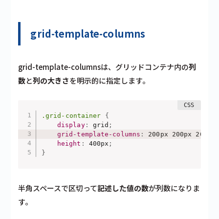
grid-template-columns
grid-template-columnsは、グリッドコンテナ内の
列
数
と
列の大きさ
を明示的に指定します。
.grid-container
{
display
:
 grid
;
grid-template-columns
:
 200px 200px 200px
height
:
 400px
;
}
半角スペースで区切って
記述した値の数
が列数になりま
す。