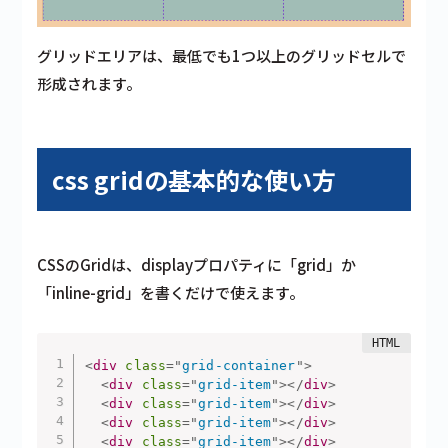
グリッドエリアは、最低でも1つ以上のグリッドセルで
形成されます。
css gridの基本的な使い方
CSSのGridは、displayプロパティに「grid」か
「inline-grid」を書くだけで使えます。
<
div
class
=
"
grid-container
"
>
<
div
class
=
"
grid-item
"
>
</
div
>
<
div
class
=
"
grid-item
"
>
</
div
>
<
div
class
=
"
grid-item
"
>
</
div
>
<
div
class
=
"
grid-item
"
>
</
div
>