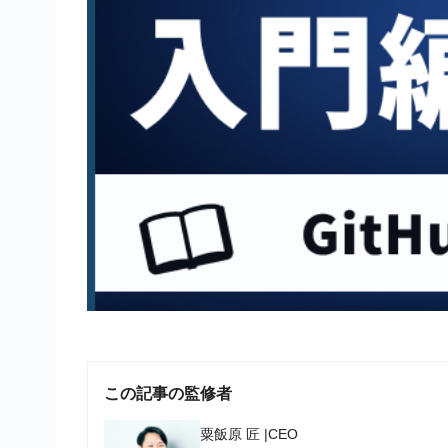
この記事の監修者
粟飯原 匠
|
CEO