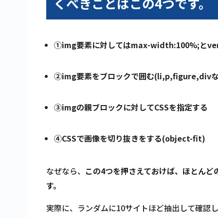
くべきことはこの4つです。
①img要素に対してはmax-width:100%;とvert
②img要素をブロックで囲む(li,p,figure,div
③imgの親ブロックに対してCSSを指定する
④CSSで画像を切り抜きをする(object-fit)
なぜなら、
この4つを押さえておけば、ほとんど
す。
実際に、
ランダムに10サイトほど抽出して確認