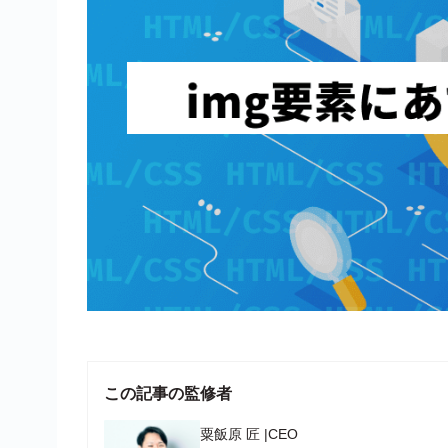
この記事の監修者
粟飯原 匠
|
CEO