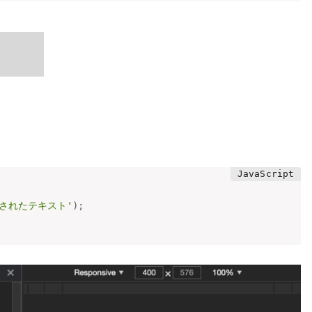
追加されたテキスト'
)
;