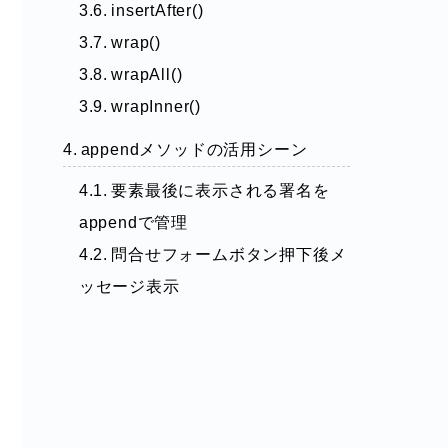
insertAfter()
wrap()
wrapAll()
wrapInner()
appendメソッドの活用シーン
要素最後に表示される署名を
appendで管理
問合せフォームボタン押下後メ
ッセージ表示