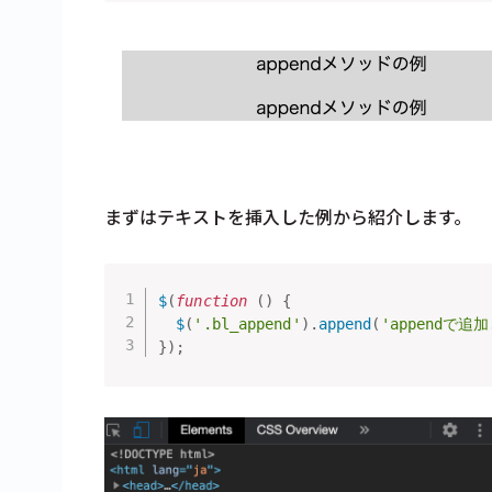
まずはテキストを挿入した例から紹介します。
$
(
function
(
)
{
$
(
'.bl_append'
)
.
append
(
'appendで
}
)
;