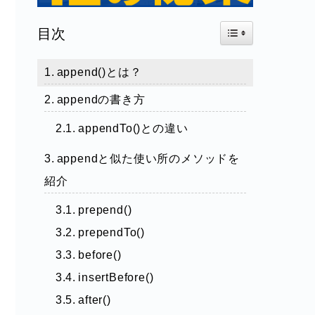
Toggle Table of Con
目次
append()とは？
appendの書き方
appendTo()との違い
appendと似た使い所のメソッドを
紹介
prepend()
prependTo()
before()
insertBefore()
after()