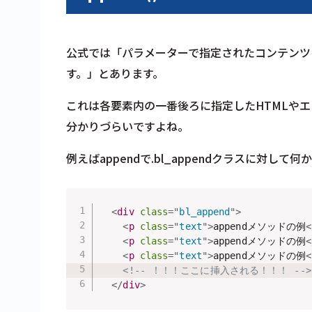
公式では「パラメーターで指定されたコンテンツ
す。」とあります。
これは各要素内の一番後ろに指定したHTMLや
分かりづらいですよね。
例えばappendで.bl_appendクラスに対し
<
div
class
=
"
bl_append
"
>
<
p
class
=
"
text
"
>
appendメソッドの例
<
<
p
class
=
"
text
"
>
appendメソッドの例
<
<
p
class
=
"
text
"
>
appendメソッドの例
<
<!-- ！！！ここに挿入される！！！ -->
</
div
>