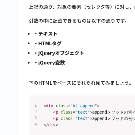
上記の通り、対象の要素（セレクタ等）に対し、a
引数の中に記載できるものは以下の通りです。
・テキスト
・HTMLタグ
・jQueryオブジェクト
・jQuery変数
下のHTMLをベースにそれぞれ見てみましょう。
<
div
class
=
"
bl_append
"
>
<
p
class
=
"
text
"
>
appendメソッドの例
<
<
p
class
=
"
text
"
>
appendメソッドの例
<
</
div
>