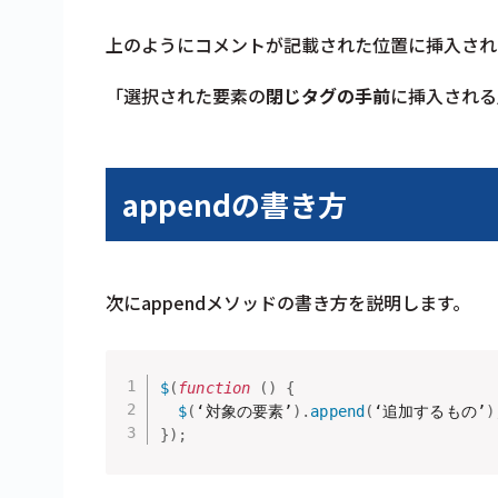
上のようにコメントが記載された位置に挿入され
「選択された要素の
閉じタグの手前
に挿入される
appendの書き方
次にappendメソッドの書き方を説明します。
$
(
function
(
)
{
$
(
‘対象の要素’
)
.
append
(
‘追加するもの’
)
}
)
;