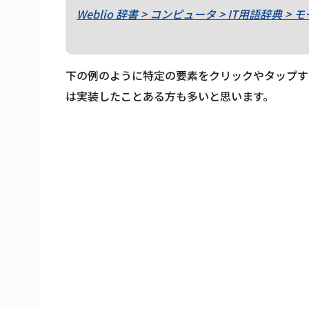
Weblio
辞書
>
コンピュータ
> IT
用語辞典
>
モ
下の例のように特定の要素をクリックやタップす
は実装したことある方も多いと思います。