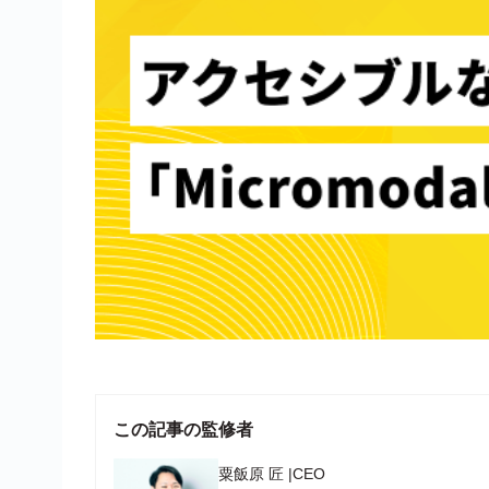
この記事の監修者
粟飯原 匠
|
CEO