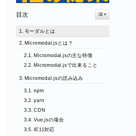
Toggle Table of Con
目次
モーダルとは
Micromodal.jsとは？
Micromodal.jsの主な特徴
Micromodal.jsで出来ること
Micromodal.jsの読み込み
npm
yarn
CDN
Vue.jsの場合
IE11対応