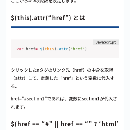
ここから4つの変数を設定します。
$(this).attr(“href”) とは
var
 href
=
$
(
this
)
.
attr
(
"href"
)
クリックしたaタグのリンク先（href）の中身を取得
（attr）して、定義した「href」という変数に代入す
る。
href=”#section1”であれば、変数にsection1が代入さ
れます。
$(href == “#” || href == “” ? ‘html’