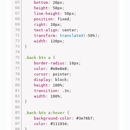
bottom
:
 20px
;
height
:
 50px
;
line-height
:
 50px
;
position
:
 fixed
;
right
:
 20px
;
text-align
:
 center
;
transform
:
translateX
(
-50%
)
;
width
:
 120px
;
}
.back-btn a
{
border-radius
:
 16px
;
color
:
 #e8e8e8
;
cursor
:
 pointer
;
display
:
 block
;
height
:
 100%
;
transition
:
 .3s
;
width
:
 100%
;
}
.back-btn a:hover
{
background-color
:
 #3e76b7
;
color
:
 #111934
;
}