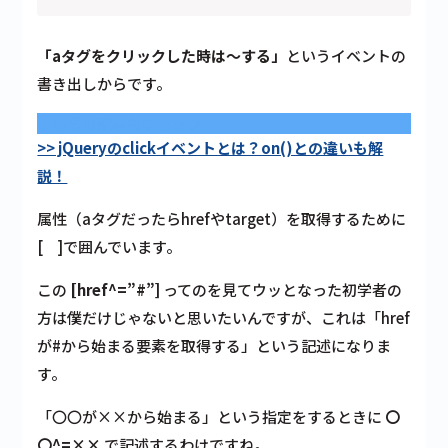
「aタグをクリックした時は～する」
というイベントの
書き出しからです。
こちらの記事もチェック
>> jQueryのclickイベントとは？on()との違いも解
説！
属性（aタグだったらhrefやtarget）を取得するために
[ ]で囲んでいます。
この
[href^=”#”]
ってのを見てウッとなった初学者の
方は僕だけじゃないと思いたいんですが、これは
「href
が#から始まる要素を取得する」
という記述になりま
す。
「〇〇が××から始まる」という指定をするときに
〇
〇^=××
で記述するわけですね。