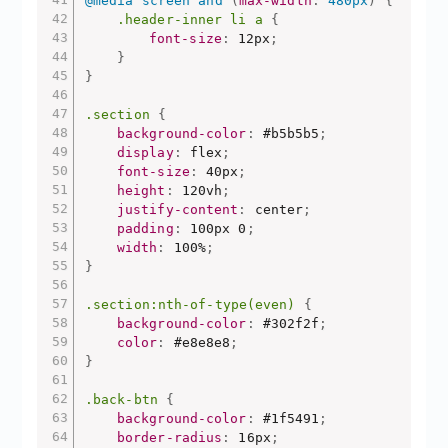
@media
 screen and 
(
max-width
:
 480px
)
{
.header-inner li a
{
font-size
:
 12px
;
}
}
.section
{
background-color
:
 #b5b5b5
;
display
:
 flex
;
font-size
:
 40px
;
height
:
 120vh
;
justify-content
:
 center
;
padding
:
 100px 0
;
width
:
 100%
;
}
.section:nth-of-type(even)
{
background-color
:
 #302f2f
;
color
:
 #e8e8e8
;
}
.back-btn
{
background-color
:
 #1f5491
;
border-radius
:
 16px
;