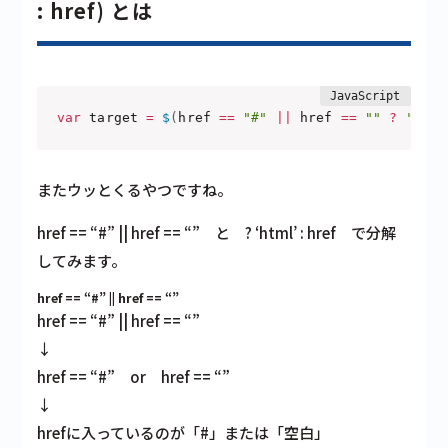
: href) とは
var
 target 
=
$
(
href 
==
"#"
||
 href 
==
""
?
'html
またウッとくるやつですね。
href == “#” || href == “”
と
? ‘html’ : href
で分解
してみます。
href == “#” || href == “”
href == “#” || href == “”
↓
href == “#” or href == “”
↓
hrefに入っているのが「#」または「空白」