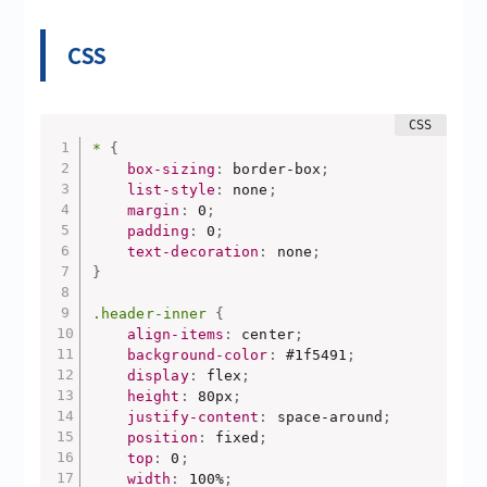
CSS
*
{
box-sizing
:
 border-box
;
list-style
:
 none
;
margin
:
 0
;
padding
:
 0
;
text-decoration
:
 none
;
}
.header-inner
{
align-items
:
 center
;
background-color
:
 #1f5491
;
display
:
 flex
;
height
:
 80px
;
justify-content
:
 space-around
;
position
:
 fixed
;
top
:
 0
;
width
:
 100%
;