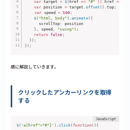
var
 target 
=
$
(
href 
==
"#"
||
 href 
==
""
var
 position 
=
 target
.
offset
(
)
.
top
;
var
 speed 
=
500
;
$
(
"html, body"
)
.
animate
(
{
      scrollTop
:
 position

}
,
 speed
,
"swing"
)
;
return
false
;
}
)
;
}
)
;
順に解説していきます。
クリックしたアンカーリンクを取得
する
$
(
'a[href^="#"]'
)
.
click
(
function
(
)
{