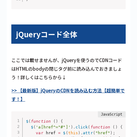
jQueryコード全体
ここでは載せませんが、jQueryを使うのでCDNコード
はHTMLのbodyの閉じタグ前に読み込んでおきましょ
う！詳しくはこちらから↓
>> 【最新版】jQueryのCDNを読み込む方法【超簡単で
す！】
$
(
function
(
)
{
$
(
'a[href^="#"]'
)
.
click
(
function
(
)
{
var
 href 
=
$
(
this
)
.
attr
(
"href"
)
;