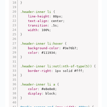
}
.header-inner li
{
line-height
:
 80px
;
text-align
:
 center
;
transition
:
 .5s
;
width
:
 100%
;
}
.header-inner li:hover
{
background-color
:
 #3e76b7
;
color
:
 #111934
;
}
.header-inner li:not(:nth-of-type(5))
{
border-right
:
 1px solid #fff
;
}
.header-inner li a
{
color
:
 #e8e8e8
;
display
:
 block
;
}