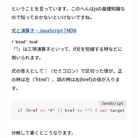
ということを言っています。このへんはjsの基礎知識な
ので知っておかないといけないですね。
式と演算子 – JavaScript | MDN
? ‘html’ : href
「?」は三項演算子
といって、if文を短縮する時などに
用いられます。
式の答えとして：（セミコロン）で区切った値が、正
の時は左（’html’）、誤の時は右(href)の値が入りま
す。
if
(
href 
==
"#"
||
 href 
==
""
)
{
var
 target 
=
$
(
分解して書くとこうなります。