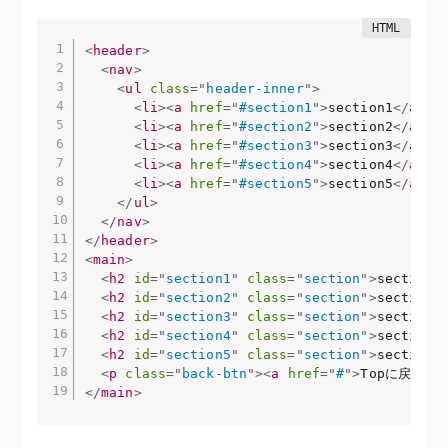
<
header
>
<
nav
>
<
ul
class
=
"
header-inner
"
>
<
li
>
<
a
href
=
"
#section1
"
>
section1
</
a
>
</
<
li
>
<
a
href
=
"
#section2
"
>
section2
</
a
>
</
<
li
>
<
a
href
=
"
#section3
"
>
section3
</
a
>
</
<
li
>
<
a
href
=
"
#section4
"
>
section4
</
a
>
</
<
li
>
<
a
href
=
"
#section5
"
>
section5
</
a
>
</
</
ul
>
</
nav
>
</
header
>
<
main
>
<
h2
id
=
"
section1
"
class
=
"
section
"
>
section1
<
h2
id
=
"
section2
"
class
=
"
section
"
>
section2
<
h2
id
=
"
section3
"
class
=
"
section
"
>
section3
<
h2
id
=
"
section4
"
class
=
"
section
"
>
section4
<
h2
id
=
"
section5
"
class
=
"
section
"
>
section5
<
p
class
=
"
back-btn
"
>
<
a
href
=
"
#
"
>
Topに戻る
</
</
main
>