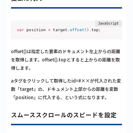
var
 position 
=
 target
.
offset
(
)
.
top
;
offset()は指定した要素のドキュメント左上からの距離
を取得します。
offset().top
とすると
上からの距離
を取
得します。
aタグをクリックして取得したid=#××が代入された変
数「target」の、ドキュメント上部からの距離を変数
「position」に代入する、という式になります。
スムーススクロールのスピードを設定