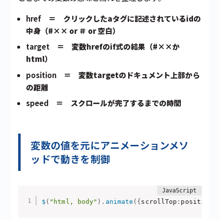
href
＝ クリックしたaタグに記述されているidの
中身（#×× or ＃ or 空白）
target
＝ 変数hrefのif式の結果（#××か
html）
position
＝ 変数targetのドキュメント上部から
の距離
speed
＝ スクロールが完了するまでの時間
変数の値を元にアニメーションメソ
ッドで動きを制御
$
(
"html, body"
)
.
animate
(
{
scrollTop
:
position
}