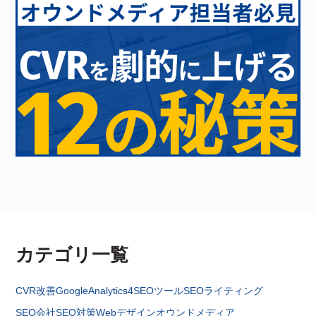
カテゴリ一覧
CVR改善
GoogleAnalytics4
SEOツール
SEOライティング
SEO会社
SEO対策
Webデザイン
オウンドメディア