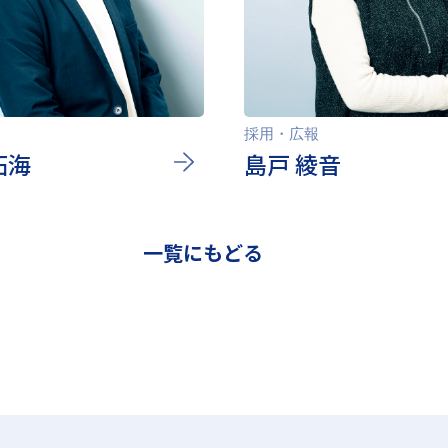
採用・広報
拓海
島戸 綾音
一覧にもどる