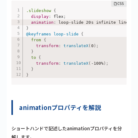
.slideshow
{
display
:
 flex
;
animation
:
 loop-slide 20s infinite linear 
}
@keyframes
 loop-slide
{
from
{
transform
:
translateX
(
0
)
;
}
to
{
transform
:
translateX
(
-100%
)
;
}
}
animationプロパティを解説
ショートハンドで記述したanimationプロパティを分
解します。