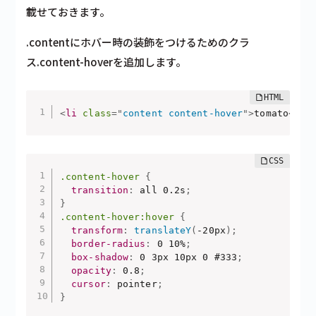
載せておきます。
.contentにホバー時の装飾をつけるためのクラ
ス.content-hoverを追加します。
<
li
class
=
"
content content-hover
"
>
tomato
</
li
.content-hover
{
transition
:
 all 0.2s
;
}
.content-hover:hover
{
transform
:
translateY
(
-20px
)
;
border-radius
:
 0 10%
;
box-shadow
:
 0 3px 10px 0 #333
;
opacity
:
 0.8
;
cursor
:
 pointer
;
}