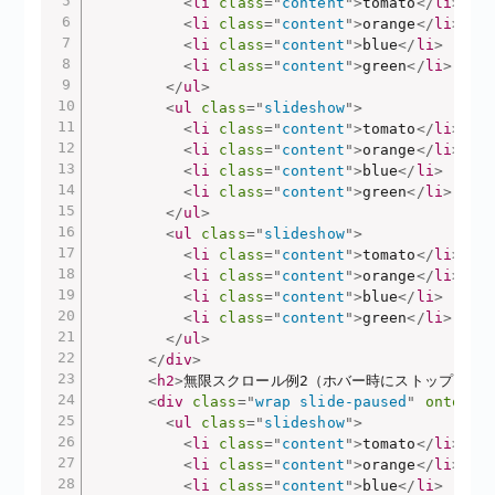
<
li
class
=
"
content
"
>
tomato
</
li
>
<
li
class
=
"
content
"
>
orange
</
li
>
<
li
class
=
"
content
"
>
blue
</
li
>
<
li
class
=
"
content
"
>
green
</
li
>
</
ul
>
<
ul
class
=
"
slideshow
"
>
<
li
class
=
"
content
"
>
tomato
</
li
>
<
li
class
=
"
content
"
>
orange
</
li
>
<
li
class
=
"
content
"
>
blue
</
li
>
<
li
class
=
"
content
"
>
green
</
li
>
</
ul
>
<
ul
class
=
"
slideshow
"
>
<
li
class
=
"
content
"
>
tomato
</
li
>
<
li
class
=
"
content
"
>
orange
</
li
>
<
li
class
=
"
content
"
>
blue
</
li
>
<
li
class
=
"
content
"
>
green
</
li
>
</
ul
>
</
div
>
<
h2
>
無限スクロール例2（ホバー時にストップ）
</
h
<
div
class
=
"
wrap slide-paused
"
ontouch
<
ul
class
=
"
slideshow
"
>
<
li
class
=
"
content
"
>
tomato
</
li
>
<
li
class
=
"
content
"
>
orange
</
li
>
<
li
class
=
"
content
"
>
blue
</
li
>