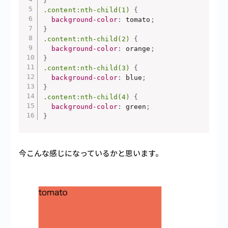
}
.content:nth-child(1)
{
background-color
:
 tomato
;
}
.content:nth-child(2)
{
background-color
:
 orange
;
}
.content:nth-child(3)
{
background-color
:
 blue
;
}
.content:nth-child(4)
{
background-color
:
 green
;
}
今こんな感じになっているかと思います。