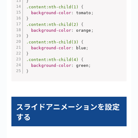
}
.content:nth-child(1)
{
background-color
:
 tomato
;
}
.content:nth-child(2)
{
background-color
:
 orange
;
}
.content:nth-child(3)
{
background-color
:
 blue
;
}
.content:nth-child(4)
{
background-color
:
 green
;
}
スライドアニメーションを設定
する