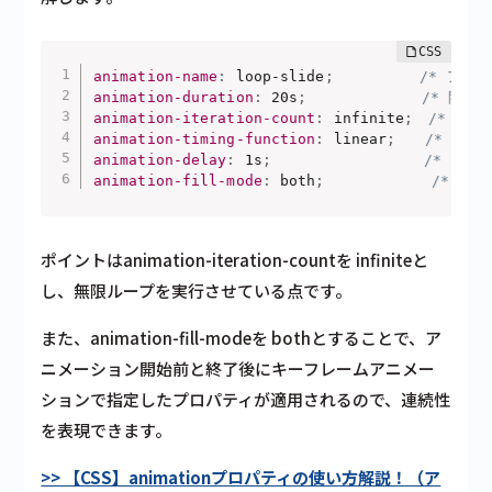
animation-name
:
 loop-slide
;
/* アニメ
animation-duration
:
 20s
;
/* 開始
animation-iteration-count
:
 infinite
;
/* アニ
animation-timing-function
:
 linear
;
/* 動き
animation-delay
:
 1s
;
/* アニ
animation-fill-mode
:
 both
;
/* ア
ポイントはanimation-iteration-countを infiniteと
し、無限ループを実行させている点です。
また、animation-fill-modeを bothとすることで、ア
ニメーション開始前と終了後にキーフレームアニメー
ションで指定したプロパティが適用されるので、連続性
を表現できます。
>> 【CSS】animationプロパティの使い方解説！（ア