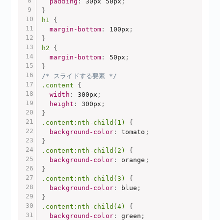
padding
:
 30px 50px
;
}
h1
{
margin-bottom
:
 100px
;
}
h2
{
margin-bottom
:
 50px
;
}
/* スライドする要素 */
.content
{
width
:
 300px
;
height
:
 300px
;
}
.content:nth-child(1)
{
background-color
:
 tomato
;
}
.content:nth-child(2)
{
background-color
:
 orange
;
}
.content:nth-child(3)
{
background-color
:
 blue
;
}
.content:nth-child(4)
{
background-color
:
 green
;