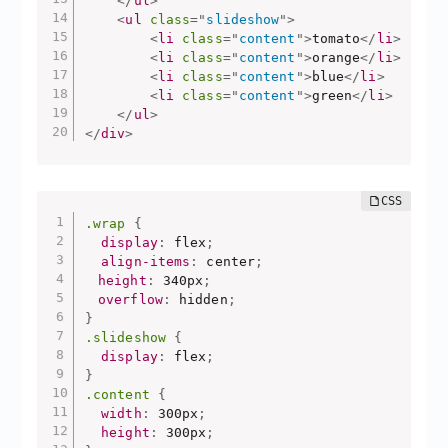
</
ul
>
<
ul
class
=
"
slideshow
"
>
<
li
class
=
"
content
"
>
tomato
</
li
>
<
li
class
=
"
content
"
>
orange
</
li
>
<
li
class
=
"
content
"
>
blue
</
li
>
<
li
class
=
"
content
"
>
green
</
li
>
</
ul
>
</
div
>
.wrap
{
display
:
 flex
;
align-items
:
 center
;
　height
:
 340px
;
　overflow
:
 hidden
;
}
.slideshow
{
display
:
 flex
;
}
.content
{
width
:
 300px
;
height
:
 300px
;