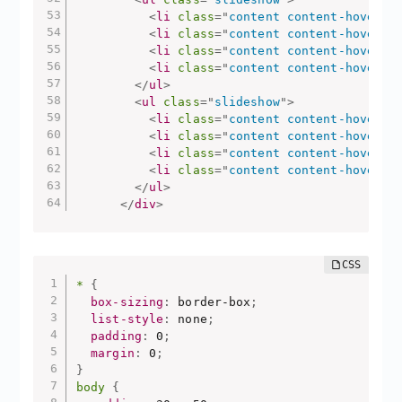
<
li
class
=
"
content content-hover
"
>
<
li
class
=
"
content content-hover
"
>
<
li
class
=
"
content content-hover
"
>
<
li
class
=
"
content content-hover
"
>
</
ul
>
<
ul
class
=
"
slideshow
"
>
<
li
class
=
"
content content-hover
"
>
<
li
class
=
"
content content-hover
"
>
<
li
class
=
"
content content-hover
"
>
<
li
class
=
"
content content-hover
"
>
</
ul
>
</
div
>
*
{
box-sizing
:
 border-box
;
list-style
:
 none
;
padding
:
 0
;
margin
:
 0
;
}
body
{