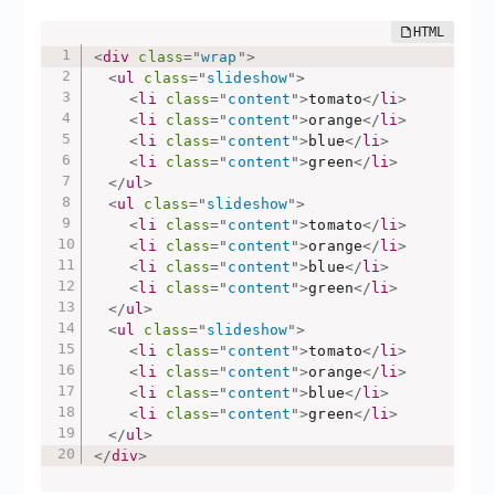
<
div
class
=
"
wrap
"
>
<
ul
class
=
"
slideshow
"
>
<
li
class
=
"
content
"
>
tomato
</
li
>
<
li
class
=
"
content
"
>
orange
</
li
>
<
li
class
=
"
content
"
>
blue
</
li
>
<
li
class
=
"
content
"
>
green
</
li
>
</
ul
>
<
ul
class
=
"
slideshow
"
>
<
li
class
=
"
content
"
>
tomato
</
li
>
<
li
class
=
"
content
"
>
orange
</
li
>
<
li
class
=
"
content
"
>
blue
</
li
>
<
li
class
=
"
content
"
>
green
</
li
>
</
ul
>
<
ul
class
=
"
slideshow
"
>
<
li
class
=
"
content
"
>
tomato
</
li
>
<
li
class
=
"
content
"
>
orange
</
li
>
<
li
class
=
"
content
"
>
blue
</
li
>
<
li
class
=
"
content
"
>
green
</
li
>
</
ul
>
</
div
>