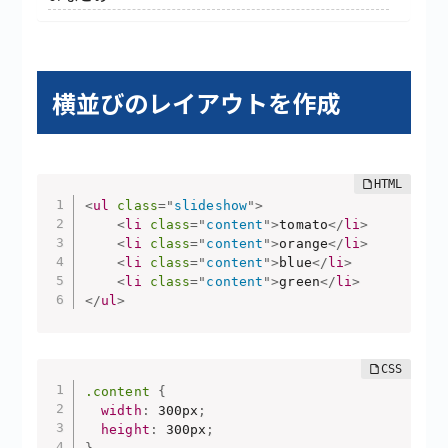
横並びのレイアウトを作成
<
ul
class
=
"
slideshow
"
>
<
li
class
=
"
content
"
>
tomato
</
li
>
<
li
class
=
"
content
"
>
orange
</
li
>
<
li
class
=
"
content
"
>
blue
</
li
>
<
li
class
=
"
content
"
>
green
</
li
>
</
ul
>
.content
{
width
:
 300px
;
height
:
 300px
;