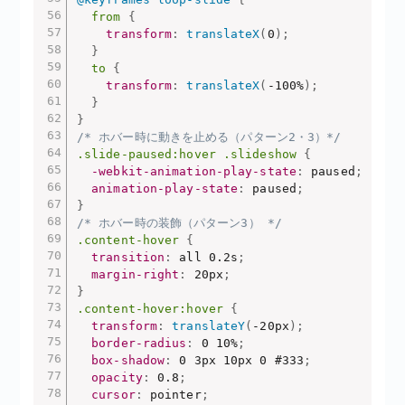
from
{
transform
:
translateX
(
0
)
;
}
to
{
transform
:
translateX
(
-100%
)
;
}
}
/* ホバー時に動きを止める（パターン2・3）*/
.slide-paused:hover .slideshow
{
-webkit-animation-play-state
:
 paused
;
animation-play-state
:
 paused
;
}
/* ホバー時の装飾（パターン3） */
.content-hover
{
transition
:
 all 0.2s
;
margin-right
:
 20px
;
}
.content-hover:hover
{
transform
:
translateY
(
-20px
)
;
border-radius
:
 0 10%
;
box-shadow
:
 0 3px 10px 0 #333
;
opacity
:
 0.8
;
cursor
:
 pointer
;