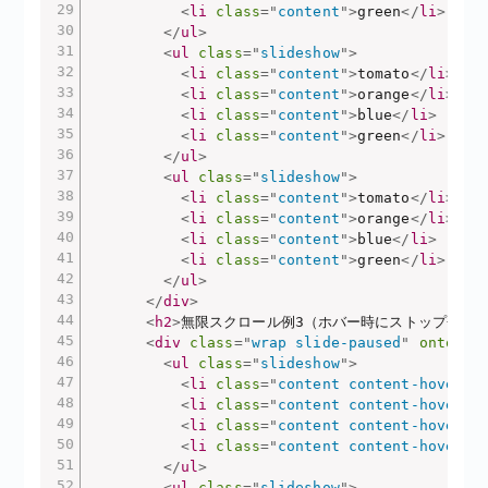
<
li
class
=
"
content
"
>
green
</
li
>
</
ul
>
<
ul
class
=
"
slideshow
"
>
<
li
class
=
"
content
"
>
tomato
</
li
>
<
li
class
=
"
content
"
>
orange
</
li
>
<
li
class
=
"
content
"
>
blue
</
li
>
<
li
class
=
"
content
"
>
green
</
li
>
</
ul
>
<
ul
class
=
"
slideshow
"
>
<
li
class
=
"
content
"
>
tomato
</
li
>
<
li
class
=
"
content
"
>
orange
</
li
>
<
li
class
=
"
content
"
>
blue
</
li
>
<
li
class
=
"
content
"
>
green
</
li
>
</
ul
>
</
div
>
<
h2
>
無限スクロール例3（ホバー時にストップ+ピッ
<
div
class
=
"
wrap slide-paused
"
ontouch
<
ul
class
=
"
slideshow
"
>
<
li
class
=
"
content content-hover
"
>
<
li
class
=
"
content content-hover
"
>
<
li
class
=
"
content content-hover
"
>
<
li
class
=
"
content content-hover
"
>
</
ul
>
<
ul
class
=
"
slideshow
"
>