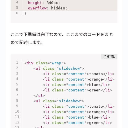
　height
:
 340px
;
　overflow
:
 hidden
;
}
ここで下準備は完了なので、ここまでのコードをまと
めて記述します。
<
div
class
=
"
wrap
"
>
<
ul
class
=
"
slideshow
"
>
<
li
class
=
"
content
"
>
tomato
</
li
>
<
li
class
=
"
content
"
>
orange
</
li
>
<
li
class
=
"
content
"
>
blue
</
li
>
<
li
class
=
"
content
"
>
green
</
li
>
</
ul
>
<
ul
class
=
"
slideshow
"
>
<
li
class
=
"
content
"
>
tomato
</
li
>
<
li
class
=
"
content
"
>
orange
</
li
>
<
li
class
=
"
content
"
>
blue
</
li
>
<
li
class
=
"
content
"
>
green
</
li
>