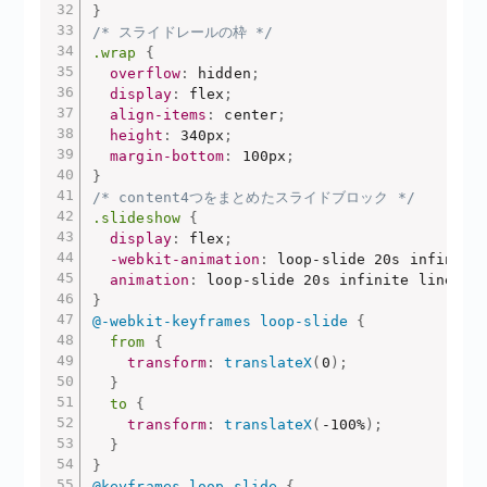
}
/* スライドレールの枠 */
.wrap
{
overflow
:
 hidden
;
display
:
 flex
;
align-items
:
 center
;
height
:
 340px
;
margin-bottom
:
 100px
;
}
/* content4つをまとめたスライドブロック */
.slideshow
{
display
:
 flex
;
-webkit-animation
:
 loop-slide 20s infinite
animation
:
 loop-slide 20s infinite linear 
}
@-webkit-keyframes
 loop-slide
{
from
{
transform
:
translateX
(
0
)
;
}
to
{
transform
:
translateX
(
-100%
)
;
}
}
@keyframes
 loop-slide
{