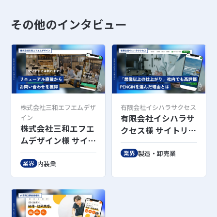
その他のインタビュー
株式会社三和エフエムデザ
有限会社イシハラサクセス
有限会社イシハラサ
イン
株式会社三和エフエ
クセス様 サイトリニ
ムデザイン様 サイト
ューアル後インタビ
リニューアル後イン
ュー
製造・卸売業
業界
タビュー
内装業
業界