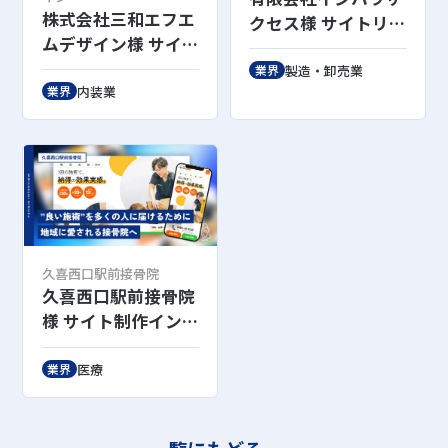
株式会社三和エフエ
クセス様 サイトリニ
ムデザイン様 サイト
ューアル後インタビ
リニューアル後イン
ュー
製造・卸売業
業界
タビュー
内装業
業界
久喜西口駅前接骨院
久喜西口駅前接骨院
様 サイト制作インタ
ビュー
医療
業界