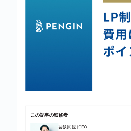
この記事の監修者
粟飯原 匠
|
CEO