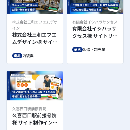
株式会社三和エフエムデザ
有限会社イシハラサクセス
有限会社イシハラサ
イン
株式会社三和エフエ
クセス様 サイトリニ
ムデザイン様 サイト
ューアル後インタビ
リニューアル後イン
ュー
製造・卸売業
業界
タビュー
内装業
業界
久喜西口駅前接骨院
久喜西口駅前接骨院
様 サイト制作インタ
ビュー