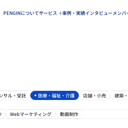
PENGINについて
サービス
事例・実績
インタビュー
メンバ
ンサル・受託
医療・福祉・介護
店舗・小売
建築
作
Webマーケティング
動画制作