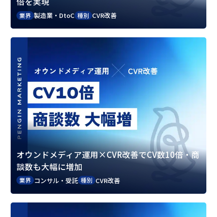
倍を実現
製造業・DtoC
CVR改善
業界
種別
オウンドメディア運用×CVR改善でCV数10倍・商
談数も大幅に増加
コンサル・受託
CVR改善
業界
種別